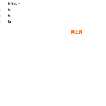
新屋高中
：
無
：
無
：
無
回上頁