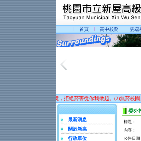
首頁
高中校務
雲端
維護校園無菸環境，拒絕菸害從你我做起。(2)無菸校園最健康
委外
最新消息
標題：
關於新高
內容：
行政單位
公告日期