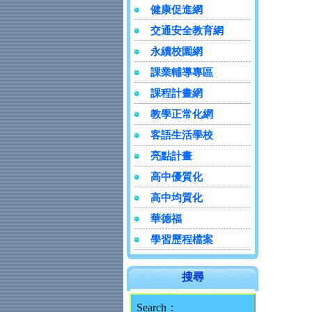
健康促進網
交通安全教育網
永續校園網
課業輔導專區
課程計畫網
教學正常化網
客語生活學校
亮點計畫
高中優質化
高中均質化
華德福
學習歷程檔案
搜尋
Search：