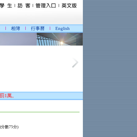
播
相簿
行事曆
English
萬。
分數75分)