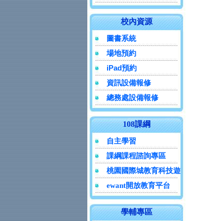
校內資源
圖書系統
場地預約
iPad預約
資訊設備報修
總務處設備報修
108課綱
自主學習
課綱課程諮詢專區
桃園國際城教育科技遊
ewant開放教育平台
學輔專區