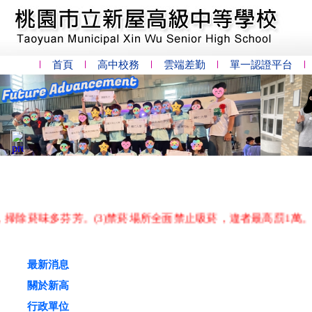
首頁
高中校務
雲端差勤
單一認證平台
味多芬芳。(3)禁菸場所全面禁止吸菸，違者最高罰1萬。
最新消息
關於新高
行政單位