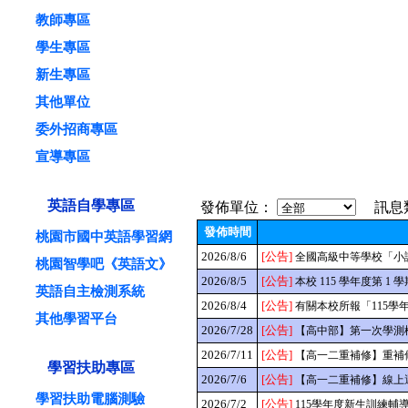
教師專區
學生專區
新生專區
其他單位
委外招商專區
宣導專區
最新消息
榮譽榜
英語自學專區
發佈單位：
訊息
發佈時間
桃園市國中英語學習網
2026/8/6
[公告]
全國高級中等學校「小
桃園智學吧《英語文》
2026/8/5
[公告]
本校 115 學年度第 1 
英語自主檢測系統
2026/8/4
[公告]
有關本校所報「115
其他學習平台
2026/7/28
[公告]
【高中部】第一次學測
2026/7/11
[公告]
【高一二重補修】重補修
學習扶助專區
2026/7/6
[公告]
【高一二重補修】線上
學習扶助電腦測驗
2026/7/2
[公告]
115學年度新生訓練輔