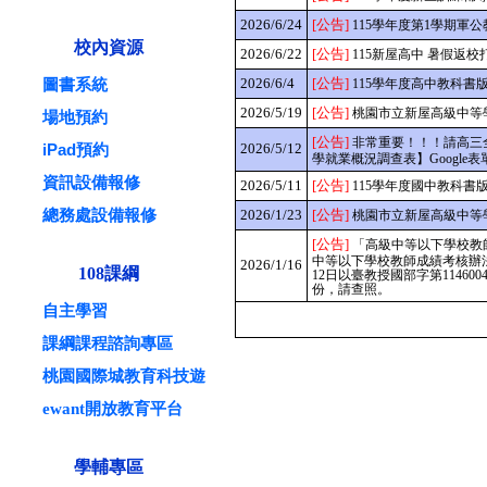
2026/6/24
[公告]
115學年度第1學期軍
校內資源
2026/6/22
[公告]
115新屋高中 暑假返
2026/6/4
[公告]
圖書系統
115學年度高中教科書版
2026/5/19
[公告]
桃園市立新屋高級中等
場地預約
[公告]
非常重要！！！請高三全體應
iPad預約
2026/5/12
學就業概況調查表】Google表
資訊設備報修
2026/5/11
[公告]
115學年度國中教科書版
總務處設備報修
2026/1/23
[公告]
桃園市立新屋高級中等
[公告]
「高級中等以下學校教
中等以下學校教師成績考核辦法
2026/1/16
108課綱
12日以臺教授國部字第1146
份，請查照。
自主學習
課綱課程諮詢專區
桃園國際城教育科技遊
ewant開放教育平台
學輔專區