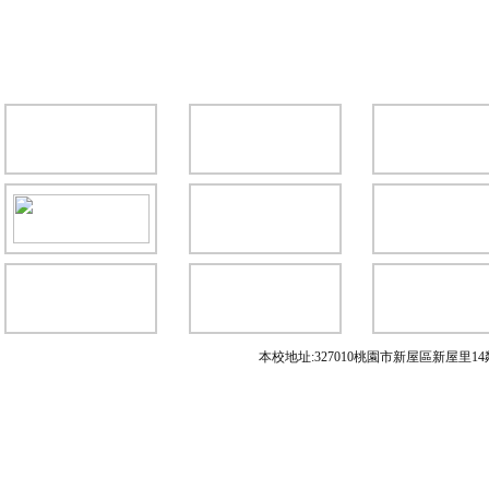
本校地址:327010桃園市新屋區新屋里14鄰中興路