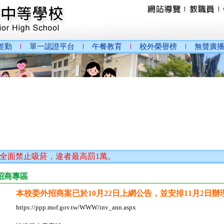
差勤
單一認證平台
午餐教育
校外榮譽榜
無聲廣
禁止吸菸，違者最高罰1萬。
招商專區
本校委外招商案已於10月22日上網公告，並安排11月2日
https://ppp.mof.gov.tw/WWW/inv_ann.aspx