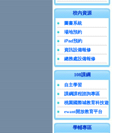
校內資源
圖書系統
場地預約
iPad預約
資訊設備報修
總務處設備報修
108課綱
自主學習
課綱課程諮詢專區
桃園國際城教育科技遊
ewant開放教育平台
學輔專區