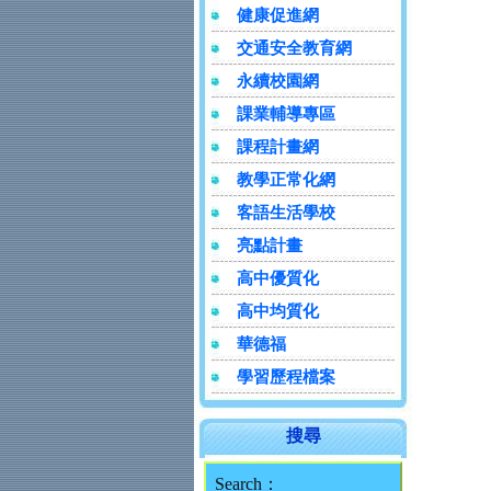
健康促進網
交通安全教育網
永續校園網
課業輔導專區
課程計畫網
教學正常化網
客語生活學校
亮點計畫
高中優質化
高中均質化
華德福
學習歷程檔案
搜尋
Search：