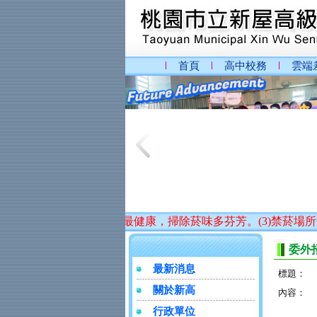
首頁
高中校務
雲端
。(2)無菸校園最健康，掃除菸味多芬芳。(3)禁菸場所全面
委外
最新消息
標題：
關於新高
內容：
行政單位