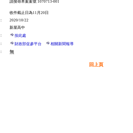
請搜尋本案案號 1070713-001
收件截止日為11月20日
：
2020/10/22
新屋高中
：
按此處
：
財政部促參平台
相關新聞報導
：
無
回上頁