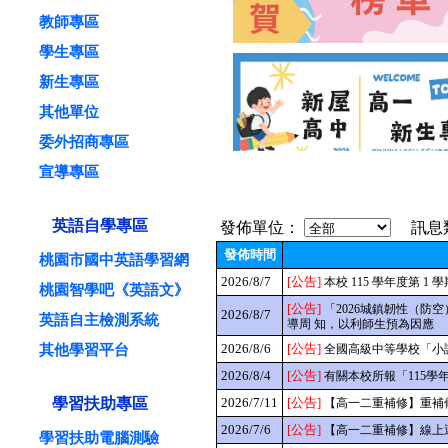
教師專區
學生專區
新生專區
其他單位
委外招商專區
宣導專區
最新消息
榮譽榜
英語自學專區
發佈單位：
訊息
發佈時間
桃園市國中英語學習網
2026/8/7
[公告]
本校 115 學年度第 1 
桃園智學吧《英語文》
[公告]
「2026城鎮韌性（防
2026/8/7
英語自主檢測系統
導周 知，以利師生預為因應
其他學習平台
2026/8/6
[公告]
全國高級中等學校「小
2026/8/4
[公告]
有關本校所報「115
學習扶助專區
2026/7/11
[公告]
【高一二重補修】重補修
2026/7/6
[公告]
【高一二重補修】線上
學習扶助電腦測驗