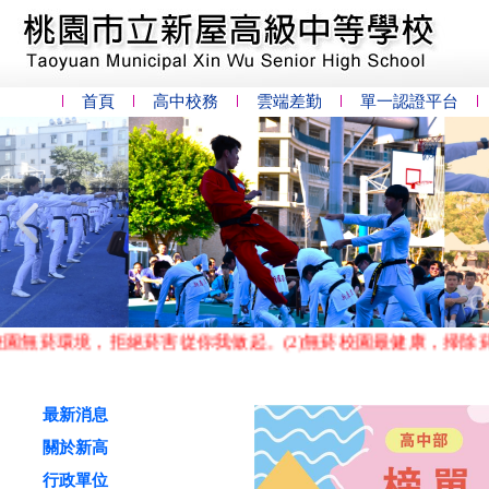
首頁
高中校務
雲端差勤
單一認證平台
境，拒絕菸害從你我做起。(2)無菸校園最健康，掃除菸味多芬
最新消息
關於新高
行政單位