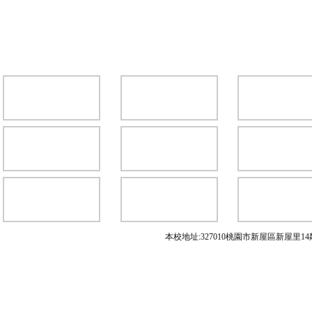
本校地址:327010桃園市新屋區新屋里14鄰中興路