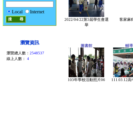
Local
Internet
2022/04/22第5屆學生會選
客家麻
舉
瀏覽資訊
圖書館
輔導
瀏覽總人數：
2548537
線上人數：
4
103年學校活動照片06
111.03.1