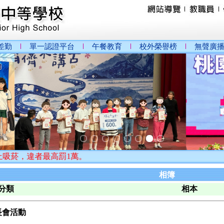
差勤
單一認證平台
午餐教育
校外榮譽榜
無聲廣
，違者最高罰1萬。
相簿
分類
相本
長會活動