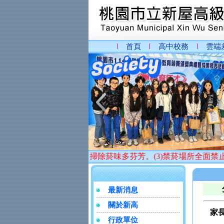
首頁
高中校務
雲端
無菸校園最健康，掃除菸味多芬芳。(3)禁菸場所全面禁止吸菸
最新消息
關於新高
家
行政單位