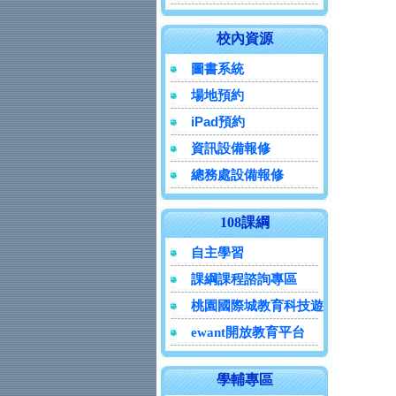
校內資源
圖書系統
場地預約
iPad預約
資訊設備報修
總務處設備報修
108課綱
自主學習
課綱課程諮詢專區
桃園國際城教育科技遊
ewant開放教育平台
學輔專區