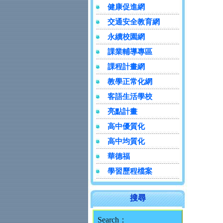
健康促進網
交通安全教育網
永續校園網
課業輔導專區
課程計畫網
教學正常化網
客語生活學校
亮點計畫
高中優質化
高中均質化
華德福
學習歷程檔案
搜尋
Search：