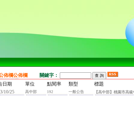
公佈欄公佈欄
關鍵字：
告日期
單位
點閱率
類型
標題
3/10/25
高中部
192
一般公告
【高中部】桃園市高級中