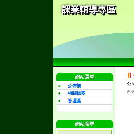
課業輔導專區
網站選單
公
公佈欄
202
相關檔案
管理區
網站搜尋