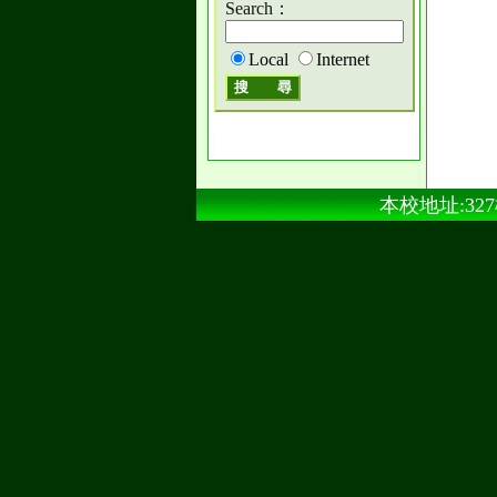
Search：
Local
Internet
本校地址:327