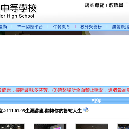
差勤
單一認證平台
午餐教育
校外榮譽榜
無聲廣
掃除菸味多芬芳。(3)禁菸場所全面禁止吸菸，違者最高罰1萬
相簿
->111.01.05生涯講座-翻轉你的魯蛇人生