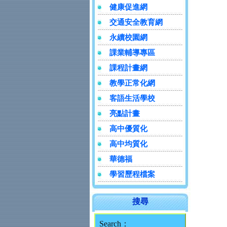
健康促進網
交通安全教育網
永續校園網
課業輔導專區
課程計畫網
教學正常化網
客語生活學校
亮點計畫
高中優質化
高中均質化
華德福
學習歷程檔案
搜尋
Search：