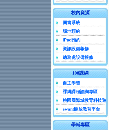
校內資源
圖書系統
場地預約
iPad預約
資訊設備報修
總務處設備報修
108課綱
自主學習
課綱課程諮詢專區
桃園國際城教育科技遊
ewant開放教育平台
學輔專區