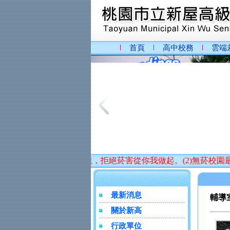
首頁
高中校務
雲端
護校園無菸環境，拒絕菸害從你我做起。(2)無菸校園最健康，
最新消息
輔導室
關於新高
行政單位