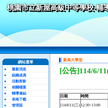
桃園市立新屋高級中等學校-輔
新高大學堂
網站選單
[公告]114/
最新消息
組織成員
活動剪影
相關檔案
輔導連結
日期
時間
表格下載
114/6/11(三)
12:30~13:00
管理區