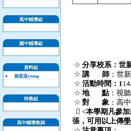
高中輔導組
國中輔導組
☆
分享校系：世
資料組
☆
講
師
：世新
就是這young
☆
活動時間：
1
14
☆
地
點
：視聽
特教組
☆
對
象
：高中
 <
本學期凡參加
張，可用以上傳
學
高中輔導教師
☆
注意事項
：