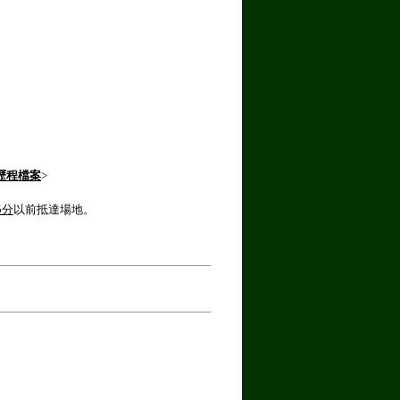
歷程檔案
>
5分
以前抵達場地。