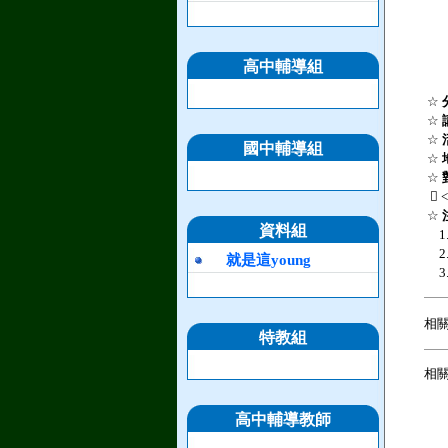
高中輔導組
☆
☆
☆
國中輔導組
☆
☆
 <
☆
資料組
1
2
就是這young
3
相
特教組
相關
高中輔導教師