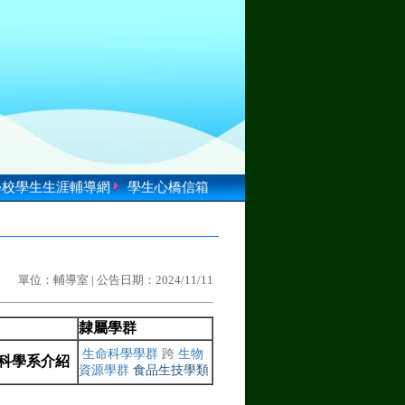
學校學生生涯輔導網
學生心橋信箱
單位：輔導室 | 公告日期：2024/11/11
隸屬學群
生命科學
學群
跨
生物
品科學系介紹
資源
學群
食品生技
學類