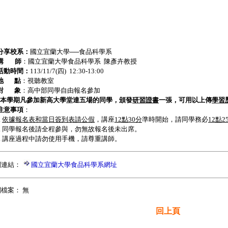
分享校系：
國立宜蘭大學──食品科學系
講
師
：國立宜蘭大學食品科學系 陳彥卉教授
活動時間：
113/11/7(四) 12:30-13:00
地
點
：視聽教室
對
象
：高中部同學自由報名參加
本學期凡參加新高大學堂達五場的同學，頒發
研習證書
一張，可用以上傳
學習
注意事項
：
.
依據報名表和當日簽到表請公假
，講座
12點30分
準時開始，請同學務必
12點2
. 同學報名後請全程參與，勿無故報名後未出席。
. 講座過程中請勿使用手機，請尊重講師。
關連結：
國立宜蘭大學食品科學系網址
檔案： 無
回上頁