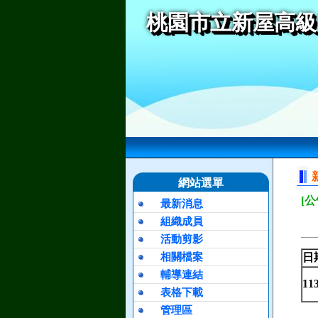
桃園市立新屋高級
網站選單
[公
最新消息
組織成員
活動剪影
相關檔案
日
輔導連結
11
表格下載
管理區