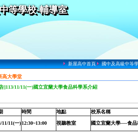
中等學校-輔導室
新屋高中首頁
國中及高級中等
新高大學堂
告]113/11/11(一)國立宜蘭大學食品科學系介紹
期
時間
地點
校系名稱
3/11/11(一)
12:30~13:00
視聽教室
國立宜蘭大學──食