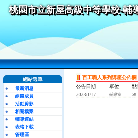
桃園市立新屋高級中等學校-輔
百工職人系列講座公佈欄
網站選單
公告日期
單位
點
最新消息
2023/1/17
輔導室
59
組織成員
活動剪影
相關檔案
輔導連結
表格下載
管理區