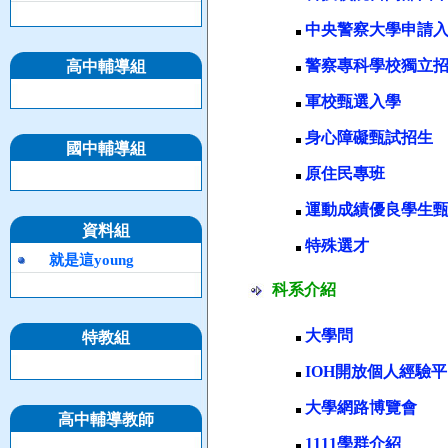
中央警察大學申請
警察專科學校獨立
高中輔導組
軍校甄選入學
身心障礙甄試招生
國中輔導組
原住民專班
運動成績優良學生甄
資料組
特殊選才
就是這young
科系介紹
大學問
特教組
IOH開放個人經驗平
大學網路博覽會
高中輔導教師
1111學群介紹