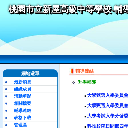
桃園市立新屋高級中等學校-輔
輔導連結
網站選單
最新消息
升學輔導
組織成員
大學甄選入學委員會
活動剪影
相關檔案
大學甄選入學委員會
輔導連結
大學考試入學分發委
表格下載
管理區
科技校院日間部四年