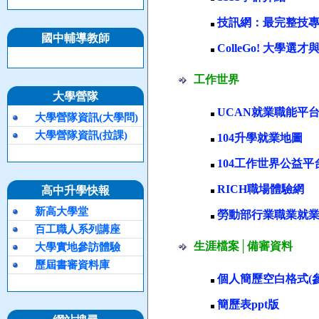
技訊網：最完整技專
國中輔導教師
ColleGo! 大學
工作世界
大學營隊
UCAN就業職能平
大學營隊資訊(大學問)
大學營隊資訊(拉課)
104升學就業地圖
104工作世界公益平
RICH職場體驗網
高中升學快報
新高大學堂
勞動部行業職業就業
百工職人系列講座
生涯檔案│備審資料
大學實地參訪體驗
歷屆書審資料庫
個人簡歷空白格式(參
簡歷表ppt版